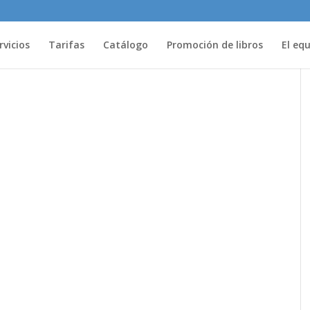
rvicios
Tarifas
Catálogo
Promoción de libros
El eq