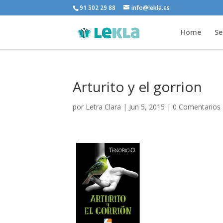
91 502 29 88
info@lekla.es
Home
Se
Arturito y el gorrion
por
Letra Clara
|
Jun 5, 2015
|
0 Comentarios