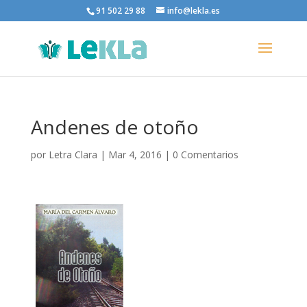
91 502 29 88
info@lekla.es
Andenes de otoño
por
Letra Clara
|
Mar 4, 2016
|
0 Comentarios