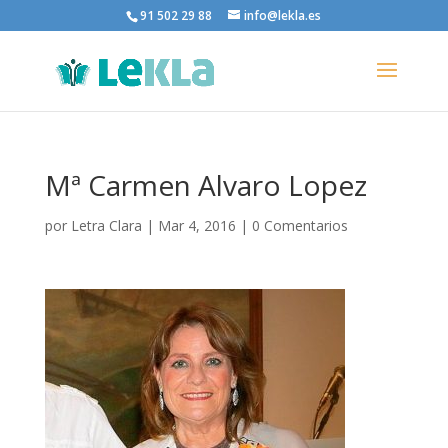
91 502 29 88
info@lekla.es
Mª Carmen Alvaro Lopez
por
Letra Clara
|
Mar 4, 2016
|
0 Comentarios