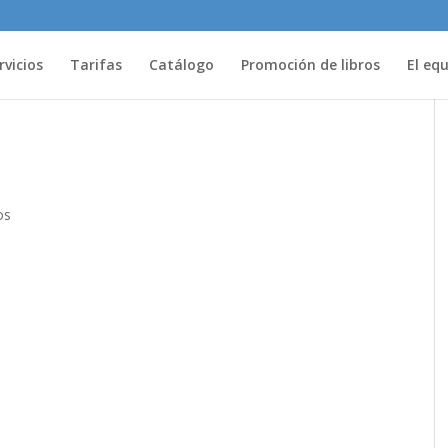
rvicios
Tarifas
Catálogo
Promoción de libros
El eq
os