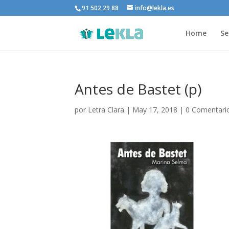
91 502 29 88
info@lekla.es
Home
Se
Antes de Bastet (p)
por
Letra Clara
|
May 17, 2018
|
0 Comentari