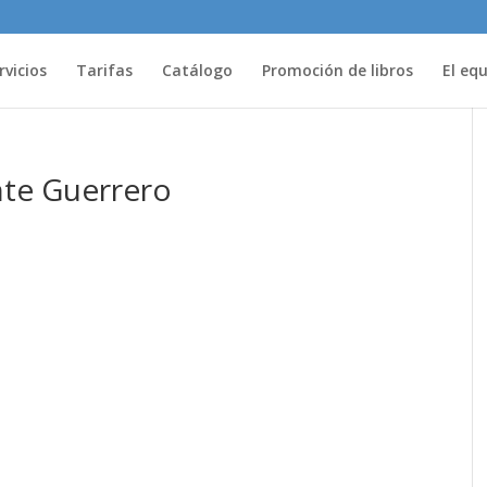
rvicios
Tarifas
Catálogo
Promoción de libros
El eq
nte Guerrero