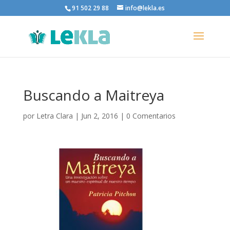
91 502 29 88
info@lekla.es
Buscando a Maitreya
por
Letra Clara
|
Jun 2, 2016
|
0 Comentarios