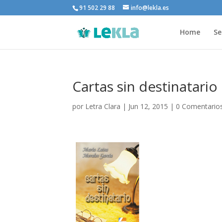
91 502 29 88
info@lekla.es
Home
Se
Cartas sin destinatario
por
Letra Clara
|
Jun 12, 2015
|
0 Comentario