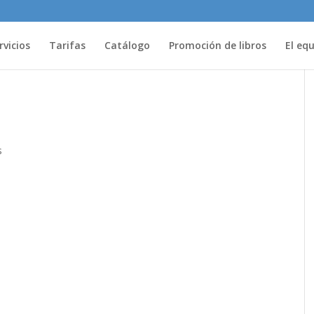
rvicios
Tarifas
Catálogo
Promoción de libros
El eq
s