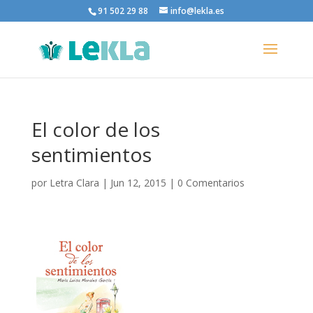
91 502 29 88
info@lekla.es
El color de los
sentimientos
por
Letra Clara
|
Jun 12, 2015
|
0 Comentarios