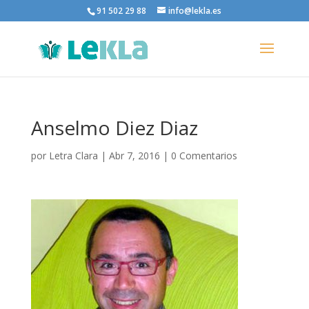
91 502 29 88
info@lekla.es
Anselmo Diez Diaz
por
Letra Clara
|
Abr 7, 2016
|
0 Comentarios