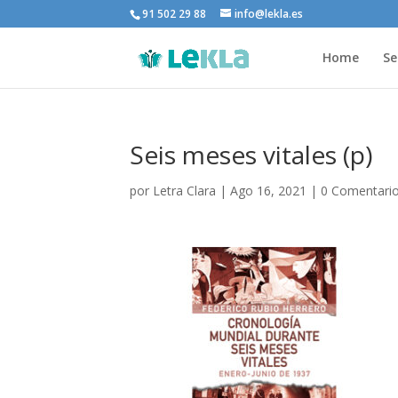
91 502 29 88
info@lekla.es
Home
Se
Seis meses vitales (p)
por
Letra Clara
|
Ago 16, 2021
|
0 Comentari