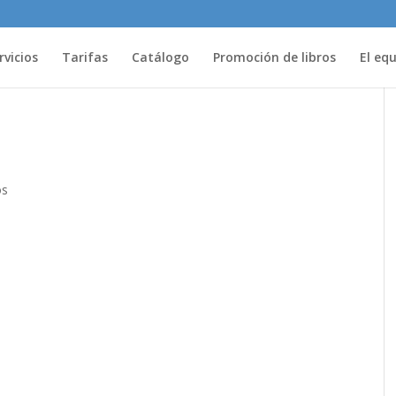
rvicios
Tarifas
Catálogo
Promoción de libros
El eq
os