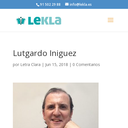
91 502 29 88
info@lekla.es
Lutgardo Iniguez
por
Letra Clara
|
Jun 15, 2018
|
0 Comentarios