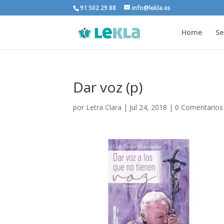
91 502 29 88
info@lekla.es
Home
Se
Dar voz (p)
por
Letra Clara
|
Jul 24, 2018
|
0 Comentarios