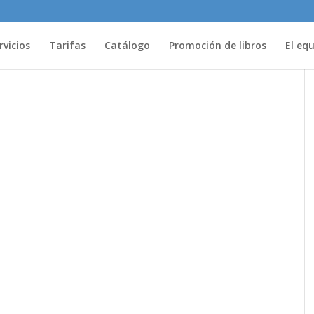
rvicios
Tarifas
Catálogo
Promoción de libros
El eq