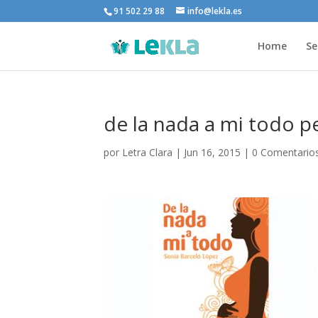
91 502 29 88
info@lekla.es
Home
Se
de la nada a mi todo 
por
Letra Clara
|
Jun 16, 2015
|
0 Comentario