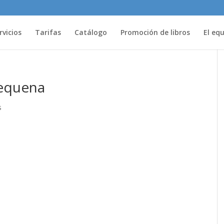
rvicios
Tarifas
Catálogo
Promoción de libros
El eq
pequena
s