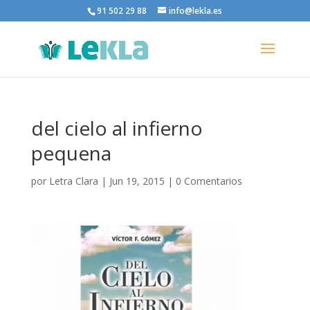
91 502 29 88
info@lekla.es
del cielo al infierno
pequena
por
Letra Clara
|
Jun 19, 2015
|
0 Comentarios