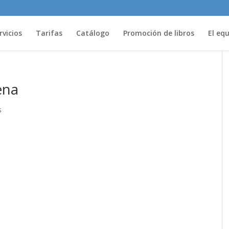
rvicios
Tarifas
Catálogo
Promoción de libros
El eq
ena
s