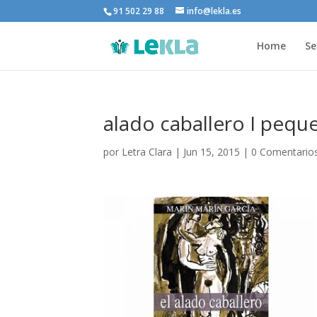
91 502 29 88
info@lekla.es
Home
Se
alado caballero I pequ
por
Letra Clara
|
Jun 15, 2015
|
0 Comentario