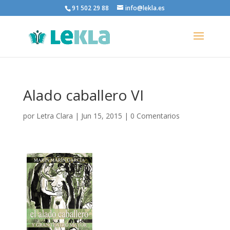
91 502 29 88
info@lekla.es
Alado caballero VI
por
Letra Clara
|
Jun 15, 2015
|
0 Comentarios