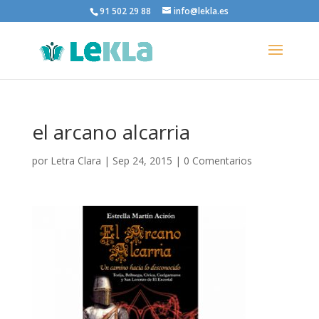
91 502 29 88
info@lekla.es
el arcano alcarria
por
Letra Clara
|
Sep 24, 2015
|
0 Comentarios