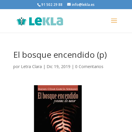
91 502 29 88
info@lekla.es
El bosque encendido (p)
por
Letra Clara
|
Dic 19, 2019
|
0 Comentarios