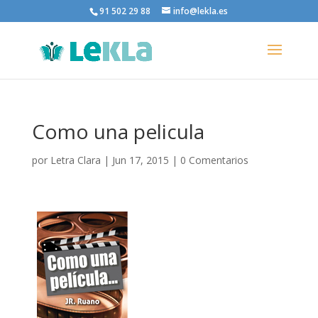
91 502 29 88
info@lekla.es
Como una pelicula
por
Letra Clara
|
Jun 17, 2015
|
0 Comentarios