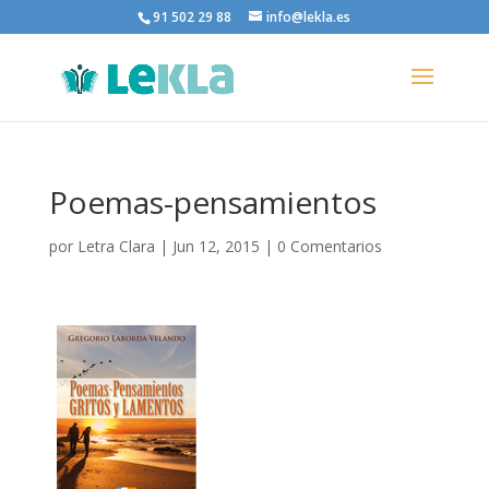
91 502 29 88
info@lekla.es
Poemas-pensamientos
por
Letra Clara
|
Jun 12, 2015
|
0 Comentarios