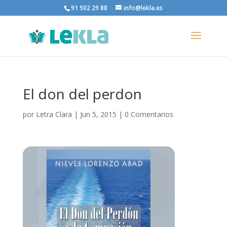
91 502 29 88
info@lekla.es
El don del perdon
por
Letra Clara
|
Jun 5, 2015
|
0 Comentarios