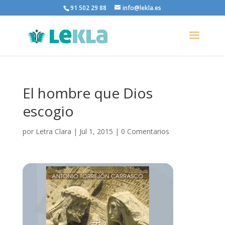
91 502 29 88
info@lekla.es
El hombre que Dios
escogio
por
Letra Clara
|
Jul 1, 2015
|
0 Comentarios