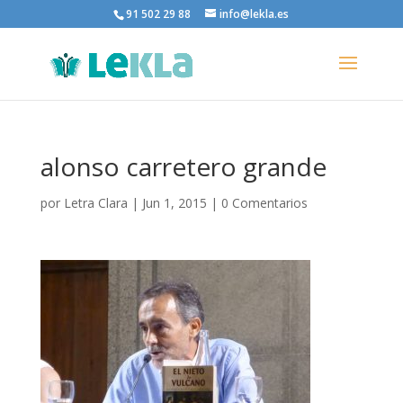
91 502 29 88
info@lekla.es
alonso carretero grande
por
Letra Clara
|
Jun 1, 2015
|
0 Comentarios