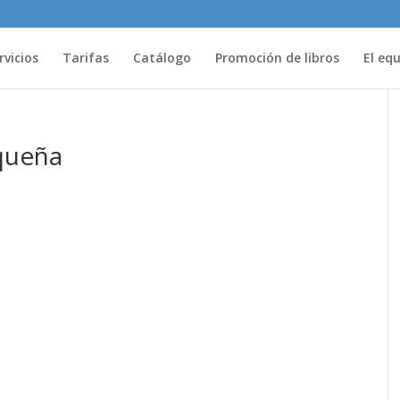
rvicios
Tarifas
Catálogo
Promoción de libros
El eq
equeña