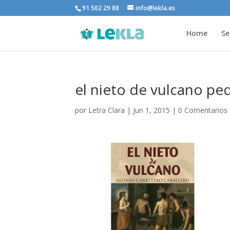
91 502 29 88
info@lekla.es
Home
Se
el nieto de vulcano p
por
Letra Clara
|
Jun 1, 2015
|
0 Comentarios