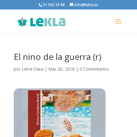
91 502 29 88
info@lekla.es
El nino de la guerra (r)
por
Letra Clara
|
Mar 26, 2018
|
0 Comentarios