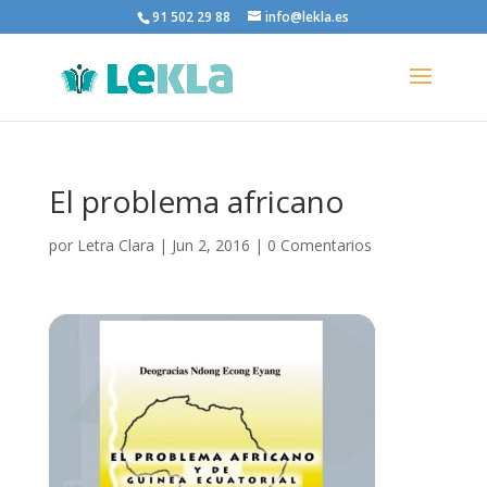
91 502 29 88
info@lekla.es
El problema africano
por
Letra Clara
|
Jun 2, 2016
|
0 Comentarios