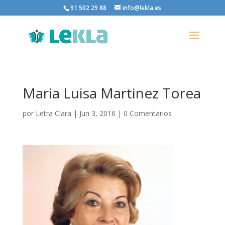
91 502 29 88
info@lekla.es
Maria Luisa Martinez Torea
por
Letra Clara
|
Jun 3, 2016
|
0 Comentarios