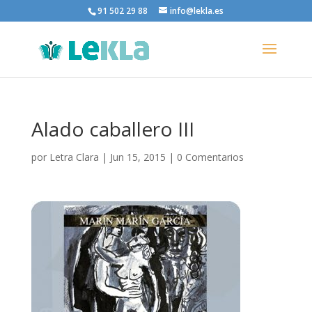
91 502 29 88
info@lekla.es
Alado caballero III
por
Letra Clara
|
Jun 15, 2015
|
0 Comentarios