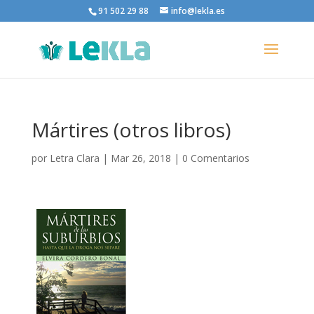
91 502 29 88
info@lekla.es
Mártires (otros libros)
por
Letra Clara
|
Mar 26, 2018
|
0 Comentarios