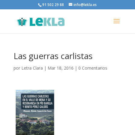
91 502 29 88
info@lekla.es
Las guerras carlistas
por
Letra Clara
|
Mar 18, 2016
|
0 Comentarios