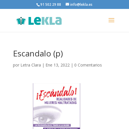
91 502 29 88
info@lekla.es
Escandalo (p)
por
Letra Clara
|
Ene 13, 2022
|
0 Comentarios