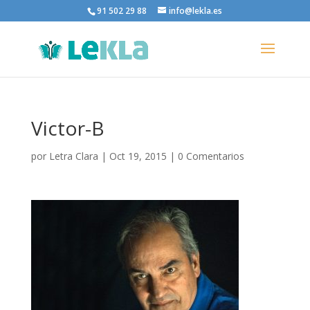
91 502 29 88
info@lekla.es
Victor-B
por
Letra Clara
|
Oct 19, 2015
|
0 Comentarios