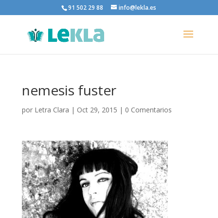
91 502 29 88
info@lekla.es
nemesis fuster
por
Letra Clara
|
Oct 29, 2015
|
0 Comentarios