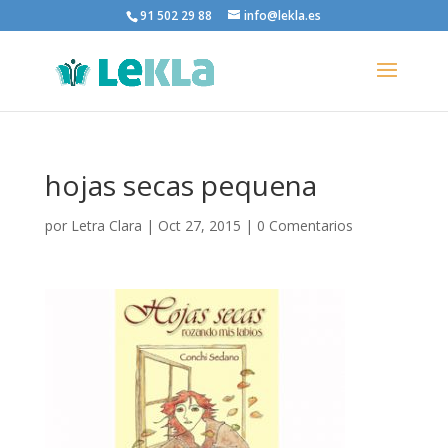
91 502 29 88
info@lekla.es
hojas secas pequena
por
Letra Clara
|
Oct 27, 2015
|
0 Comentarios