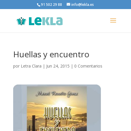
91 502 29 88
info@lekla.es
Huellas y encuentro
por
Letra Clara
|
Jun 24, 2015
|
0 Comentarios