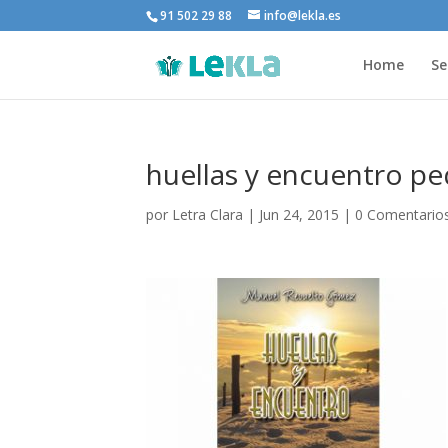
91 502 29 88
info@lekla.es
Home
Se
huellas y encuentro p
por
Letra Clara
|
Jun 24, 2015
|
0 Comentario