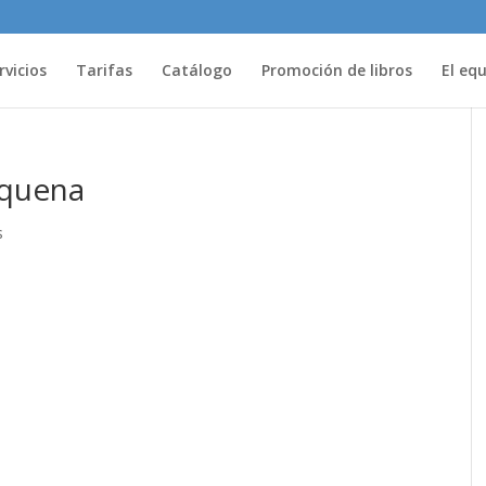
rvicios
Tarifas
Catálogo
Promoción de libros
El eq
equena
s