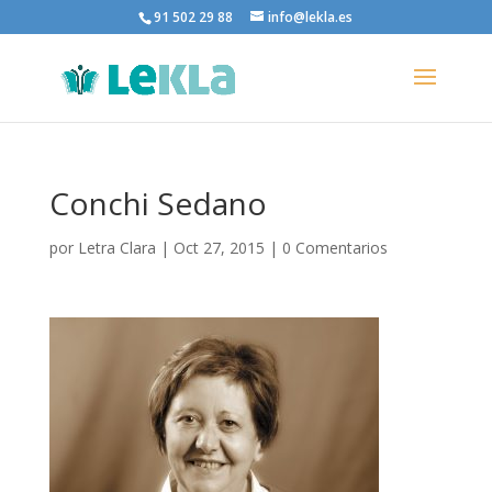
91 502 29 88
info@lekla.es
Conchi Sedano
por
Letra Clara
|
Oct 27, 2015
|
0 Comentarios