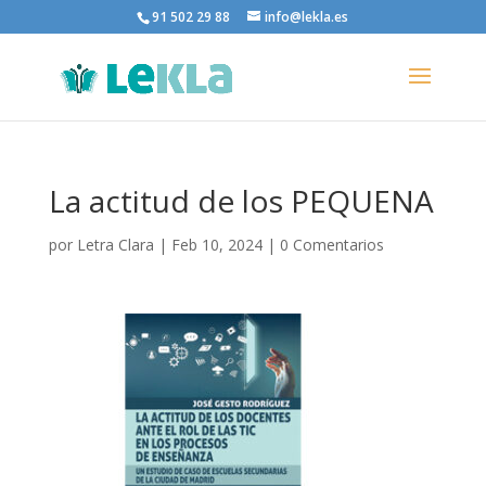
91 502 29 88
info@lekla.es
La actitud de los PEQUENA
por
Letra Clara
|
Feb 10, 2024
|
0 Comentarios