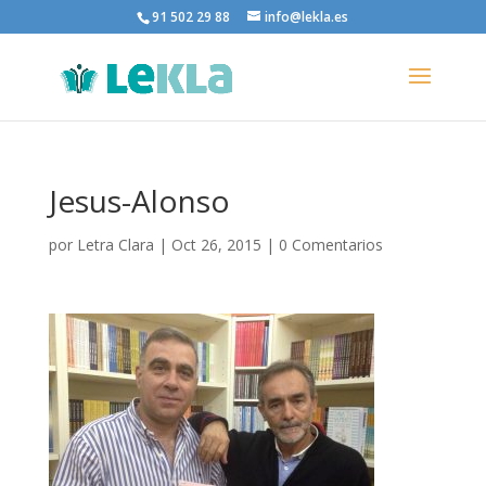
91 502 29 88
info@lekla.es
Jesus-Alonso
por
Letra Clara
|
Oct 26, 2015
|
0 Comentarios