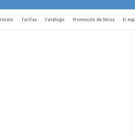
rvicios
Tarifas
Catálogo
Promoción de libros
El eq
s