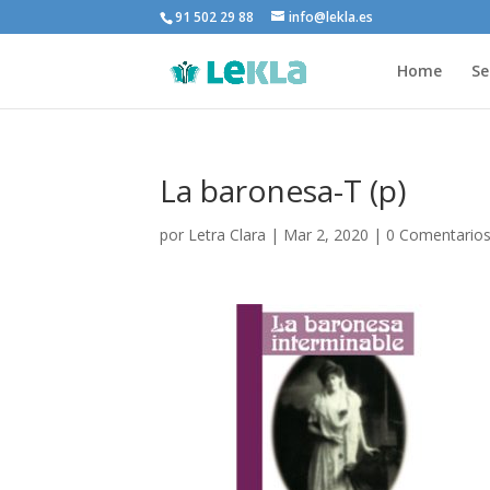
91 502 29 88
info@lekla.es
Home
Se
La baronesa-T (p)
por
Letra Clara
|
Mar 2, 2020
|
0 Comentario