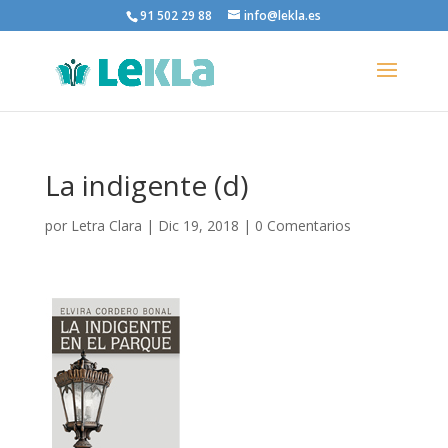
91 502 29 88
info@lekla.es
La indigente (d)
por
Letra Clara
|
Dic 19, 2018
|
0 Comentarios