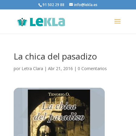
91 502 29 88
info@lekla.es
La chica del pasadizo
por
Letra Clara
|
Abr 21, 2016
|
0 Comentarios