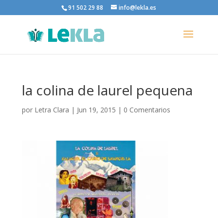
91 502 29 88
info@lekla.es
la colina de laurel pequena
por
Letra Clara
|
Jun 19, 2015
|
0 Comentarios