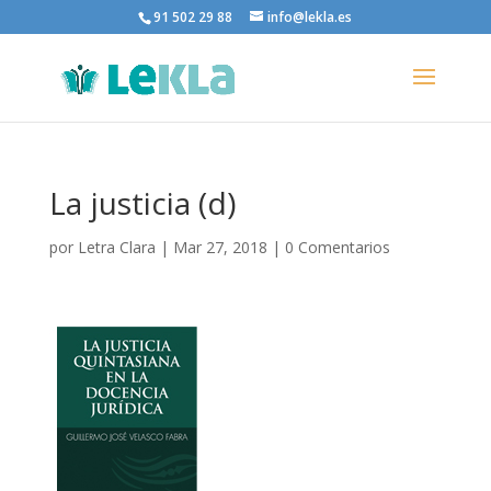
91 502 29 88
info@lekla.es
La justicia (d)
por
Letra Clara
|
Mar 27, 2018
|
0 Comentarios