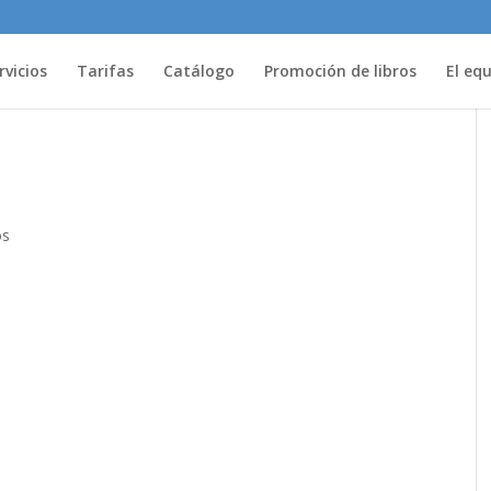
rvicios
Tarifas
Catálogo
Promoción de libros
El eq
os