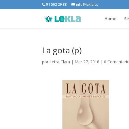
91 502 29 88
info@lekla.es
Home
Se
La gota (p)
por
Letra Clara
|
Mar 27, 2018
|
0 Comentari