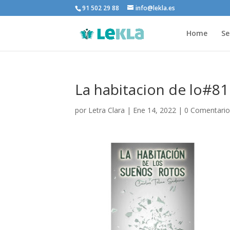
91 502 29 88
info@lekla.es
Home
Se
La habitacion de lo#8
por
Letra Clara
|
Ene 14, 2022
|
0 Comentario