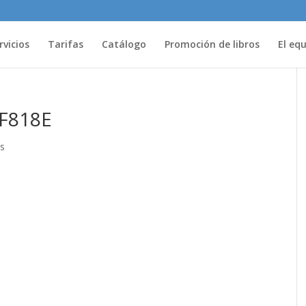
rvicios
Tarifas
Catálogo
Promoción de libros
El eq
1F818E
s