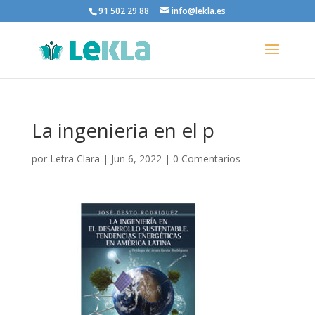
91 502 29 88
info@lekla.es
La ingenieria en el p
por
Letra Clara
|
Jun 6, 2022
|
0 Comentarios