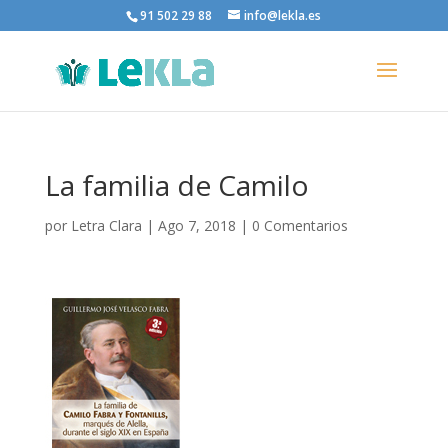
91 502 29 88
info@lekla.es
La familia de Camilo
por
Letra Clara
|
Ago 7, 2018
|
0 Comentarios