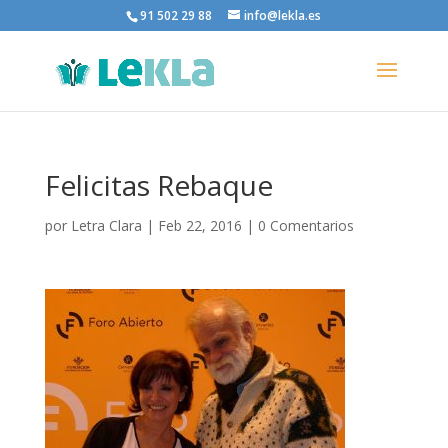
91 502 29 88
info@lekla.es
Felicitas Rebaque
por
Letra Clara
|
Feb 22, 2016
|
0 Comentarios