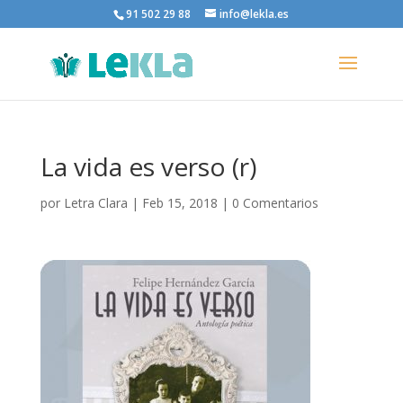
91 502 29 88
info@lekla.es
La vida es verso (r)
por
Letra Clara
|
Feb 15, 2018
|
0 Comentarios